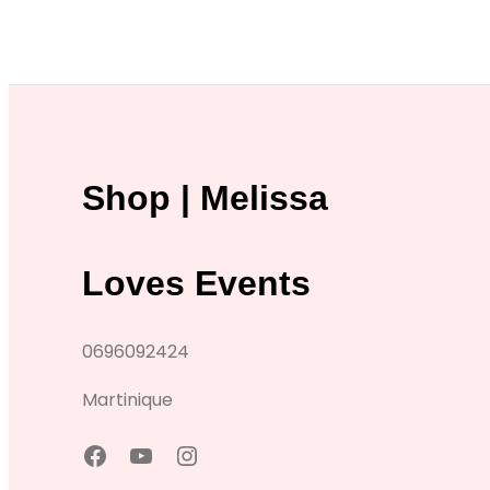
Shop | Melissa
Loves Events
0696092424
Martinique
h
Y
I