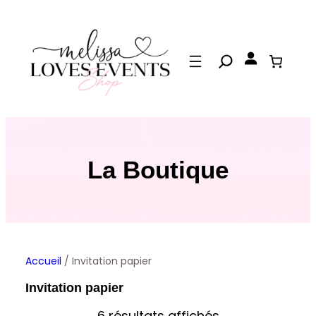
Aller
au
contenu
La Boutique
Accueil
/ Invitation papier
Invitation papier
6 résultats affichés