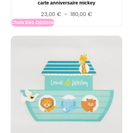
carte anniversaire mickey
P
23,00
€
–
180,00
€
Choix Des Options
l
a
g
e
d
e
p
r
i
x
: