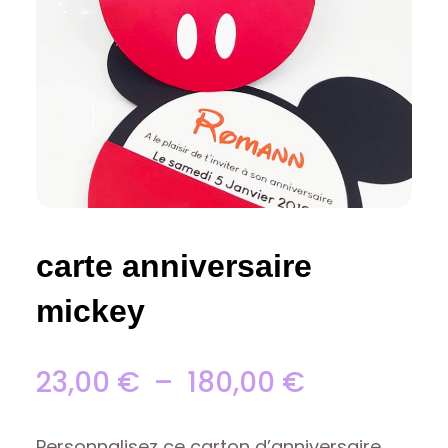
carte anniversaire
mickey
Plage
23,00
€
–
180,00
€
de
Personnalisez ce carton d’anniversaire