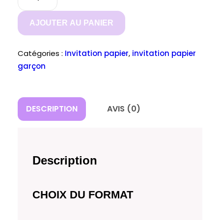
de
carte
AJOUTER AU PANIER
anniversaire
mickey
Catégories :
Invitation papier
,
invitation papier
garçon
DESCRIPTION
AVIS (0)
Description
CHOIX DU FORMAT