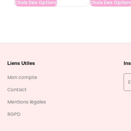
Choix Des Options
l
Choix Des Option
a
g
e
d
e
Liens Utiles
Ins
p
r
Mon compte
i
Contact
x
Mentions légales
RGPD
:
2