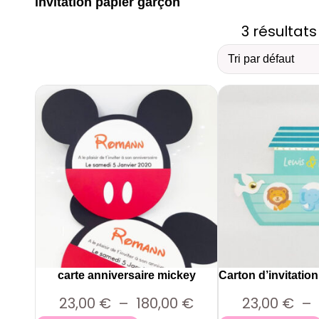
invitation papier garçon
3 résultats
carte anniversaire mickey
Carton d’invitatio
P
23,00
€
–
180,00
€
23,00
€
–