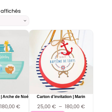
 affichés
n | Arche de Noé
Carton d’invitation | Marin
P
P
180,00
€
25,00
€
–
180,00
€