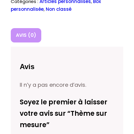
mesure
Catégories :
Articles personnalisés
,
Box
personnalisée
,
Non classé
AVIS (0)
Avis
Il n’y a pas encore d’avis.
Soyez le premier à laisser
votre avis sur “Thème sur
mesure”