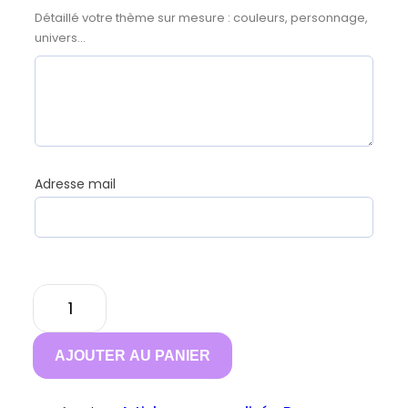
Détaillé votre thème sur mesure : couleurs, personnage,
univers...
Adresse mail
quantité
de
Thème
AJOUTER AU PANIER
sur