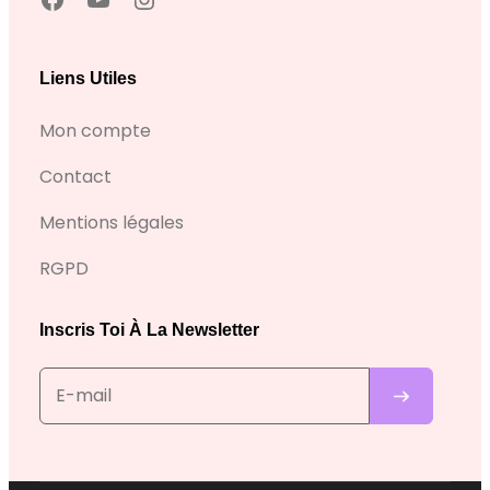
h
Y
I
t
o
n
t
u
s
Liens Utiles
p
T
t
Mon compte
s
u
a
:
b
g
Contact
/
e
r
Mentions légales
/
a
w
m
RGPD
w
w
Inscris Toi À La Newsletter
.
f
a
c
e